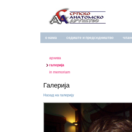
о нама
седиште и председништво
члан
архива
галерија
in memoriam
Галерија
Назад на галерију