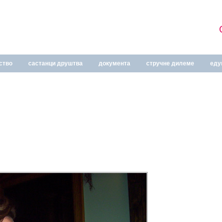
ство
састанци друштва
документа
стручне дилеме
еду