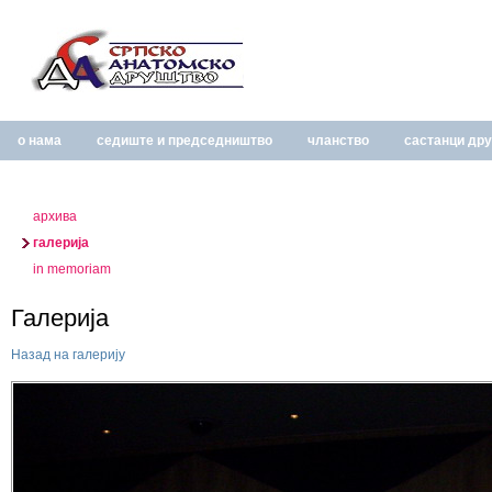
о нама
седиште и председништво
чланство
састанци др
архива
галерија
in memoriam
Галерија
Назад на галерију